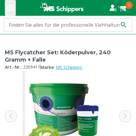
0
MS Flycatcher Set: Köderpulver, 240
Gramm + Falle
:
Art.-Nr.
:
2309417
Marke
MS Schippers