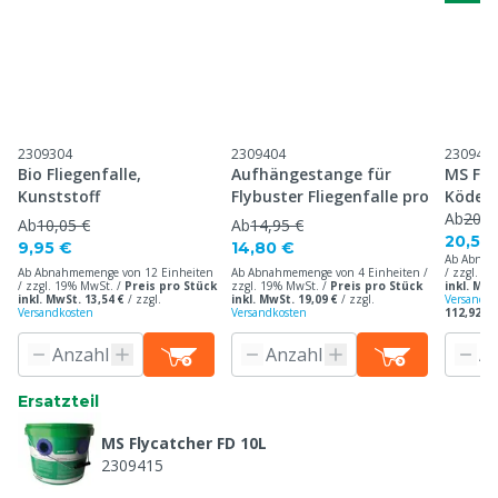
2309304
2309404
230941
Bio Fliegenfalle,
Aufhängestange für
MS Fly
Kunststoff
Flybuster Fliegenfalle pro
Köderp
Ab
20,8
Ab
10,05 €
Ab
14,95 €
20,59
9,95 €
14,80 €
Ab Abnah
Ab Abnahmemenge von 12 Einheiten
Ab Abnahmemenge von 4 Einheiten /
/ zzgl. 1
/ zzgl. 19% MwSt. /
Preis pro Stück
zzgl. 19% MwSt. /
Preis pro Stück
inkl. MwS
inkl. MwSt. 13,54 €
/
zzgl.
inkl. MwSt. 19,09 €
/
zzgl.
Versandko
Versandkosten
Versandkosten
112,92 € 
Ersatzteil
MS Flycatcher FD 10L
2309415