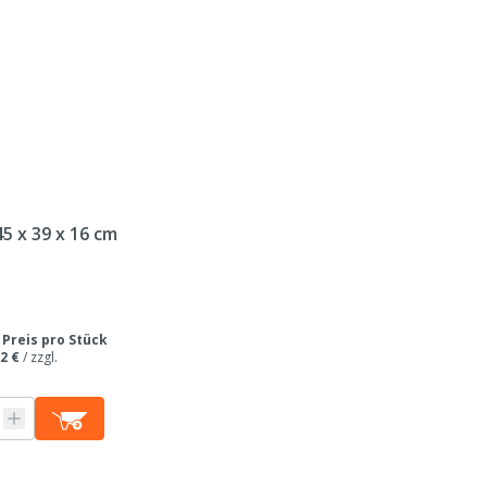
Tierarten
Schädlingsbekämpfung
45 x 39 x 16 cm
/
Preis pro Stück
2 €
/
zzgl.