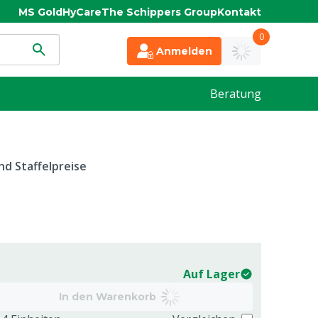
MS Gold
HyCare
The Schippers Group
Kontakt
0
Anmelden
Beratung
d Staffelpreise
Auf Lager
In den Warenkorb