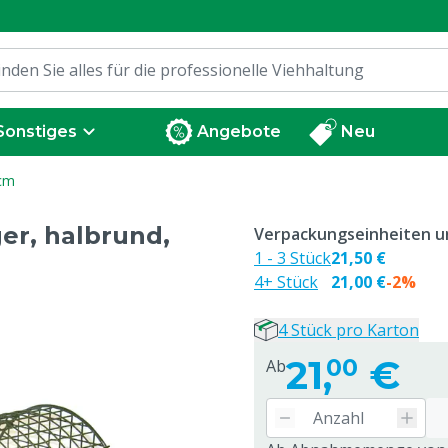
Sonstiges
Angebote
Neu
0cm
er, halbrund,
Verpackungseinheiten un
1 - 3 Stück
21,50 €
4+ Stück
21,00 €
-2%
4 Stück pro Karton
21,
€
00
Ab