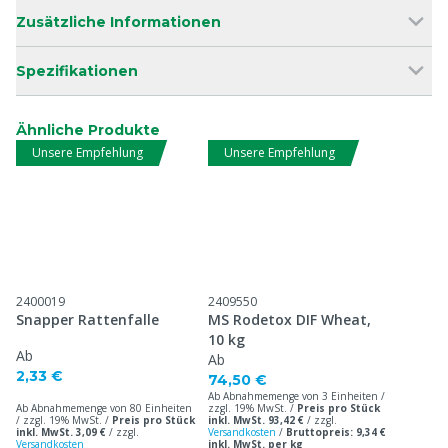
Zusätzliche Informationen
Spezifikationen
Ähnliche Produkte
Unsere Empfehlung
Unsere Empfehlung
2400019
2409550
Snapper Rattenfalle
MS Rodetox DIF Wheat,
10 kg
Ab
Ab
2,33 €
74,50 €
Ab Abnahmemenge von 3 Einheiten /
Ab Abnahmemenge von 80 Einheiten
zzgl. 19% MwSt. /
Preis pro Stück
/ zzgl. 19% MwSt. /
Preis pro Stück
inkl. MwSt. 93,42 €
/
zzgl.
inkl. MwSt. 3,09 €
/
zzgl.
Versandkosten
/
Bruttopreis: 9,34 €
Versandkosten
inkl. MwSt. per kg