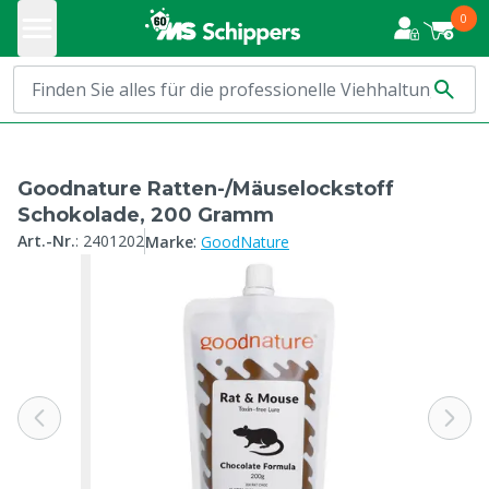
0
Goodnature Ratten-/Mäuselockstoff
Schokolade, 200 Gramm
:
Art.-Nr.
:
2401202
Marke
GoodNature