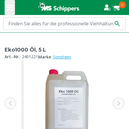
0
Eko1000 Öl, 5 L
:
Art.-Nr.
:
2401221
Marke
Sonstiges