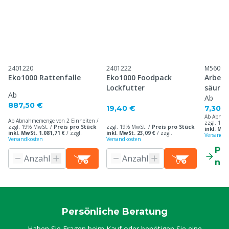
2401220
2401222
M56095
Eko1000 Rattenfalle
Eko1000 Foodpack
Arbeit
Lockfutter
säureb
Ab
Ab
887,50 €
19,40 €
7,30 €
Ab Abnah
Ab Abnahmemenge von 2 Einheiten /
zzgl. 19%
zzgl. 19% MwSt. /
Preis pro Stück
zzgl. 19% MwSt. /
Preis pro Stück
inkl. MwS
inkl. MwSt. 1.081,71 €
/
zzgl.
inkl. MwSt. 23,09 €
/
zzgl.
Versandko
Versandkosten
Versandkosten
Pr
ne
Persönliche Beratung
Haben Sie Fragen beim Kauf oder benötigen Sie eine