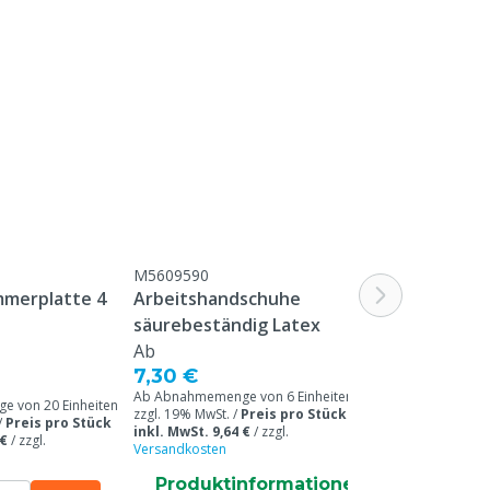
M5609590
merplatte 4
Arbeitshandschuhe
säurebeständig Latex
Ab
7,30 €
Ab Abnahmemenge von 6 Einheiten /
 von 20 Einheiten
zzgl. 19% MwSt. /
Preis pro Stück
/
Preis pro Stück
inkl. MwSt. 9,64 €
/
zzgl.
 €
/
zzgl.
Versandkosten
Produktinformatione