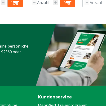
eine persönliche
3 92360
oder
Kundenservice
ekämpfung
MehrWert Treueprogramm