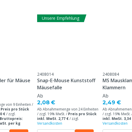
Unsere Empfehlung
2408014
2408084
er für Mäuse
Snap-E-Mouse Kunststoff
MS Mausklam
Mäusefalle
Klammern
Ab
Ab
2,08 €
2,49 €
 von 9 Einheiten /
/
Preis pro Stück
Ab Abnahmemenge von 24 Einheiten
Ab Abnahmemenge
0 €
/
zzgl.
/ zzgl. 19% MwSt. /
Preis pro Stück
/ zzgl. 19% MwSt. 
Bruttopreis:
inkl. MwSt. 2,77 €
/
zzgl.
inkl. MwSt. 3,34
MwSt. per kg
Versandkosten
Versandkosten