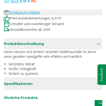
10+ Stück
5,15 €
-8%
10 Stück pro Karton
9444 Kundenbewertungen: 8,3/10
Schneller und zuverlässiger Versand
Versandkostenfrei ab 250€
Produktbeschreibung
Diese robuste und einfach verzinkte Wühlmausfalle ist durch
seine geraden Handgriffe sehr effektiv und handlich.
Verzinktes Metall
Große Schlagkraft
Feedback
Einfach zu spannen
Spezifikationen
Ähnliche Produkte
Unse