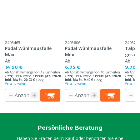
2403465
2403606
240370
Podal Wühlmausfalle
Podal Wühlmausfalle
Talpex
Maxi
Mini
gerade
Ab
Ab
Ab
14,90 €
6,75 €
9,70 
Ab Abnahmemenge von 12 Einheiten
Ab Abnahmemenge von 10 Einheiten
Ab Abnah
/ zzgl. 19% MwSt. /
Preis pro Stück
/ zzgl. 19% MwSt. /
Preis pro Stück
/ zzgl. 1
inkl. MwSt. 20,23 €
/
zzgl.
inkl. MwSt. 9,40 €
/
zzgl.
inkl. MwS
Versandkosten
Versandkosten
Versandko
Persönliche Beratung
Haben Sie Fragen beim Kauf oder benötigen Sie eine