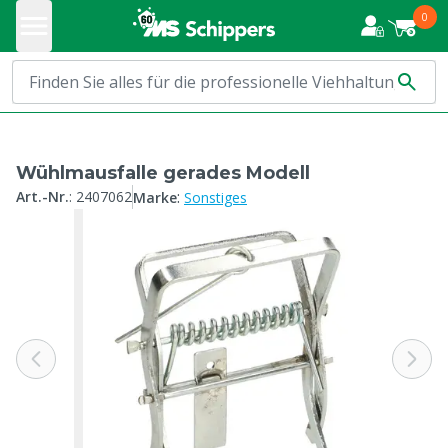
0
Wühlmausfalle gerades Modell
:
Art.-Nr.
:
2407062
Marke
Sonstiges