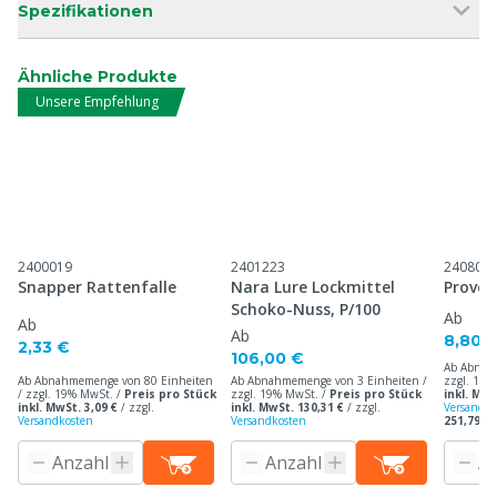
Spezifikationen
Ähnliche Produkte
Unsere Empfehlung
2400019
2401223
240800
Snapper Rattenfalle
Nara Lure Lockmittel
Provok
Schoko-Nuss, P/100
Ab
Ab
Ab
8,80 
2,33 €
106,00 €
Ab Abnah
Ab Abnahmemenge von 80 Einheiten
Ab Abnahmemenge von 3 Einheiten /
zzgl. 19%
/ zzgl. 19% MwSt. /
Preis pro Stück
zzgl. 19% MwSt. /
Preis pro Stück
inkl. MwS
inkl. MwSt. 3,09 €
/
zzgl.
inkl. MwSt. 130,31 €
/
zzgl.
Versandko
Versandkosten
Versandkosten
251,79 € 