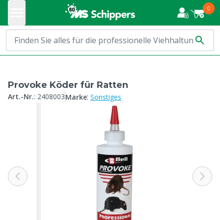
0
Provoke Köder für Ratten
:
Art.-Nr.
:
2408003
Marke
Sonstiges