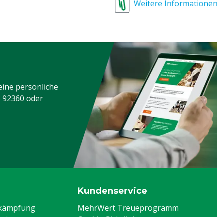
Weitere Informatione
Tierarten
Schädlingsbekämpfung
Farbe
eine persönliche
3 92360
oder
Kundenservice
ekämpfung
MehrWert Treueprogramm