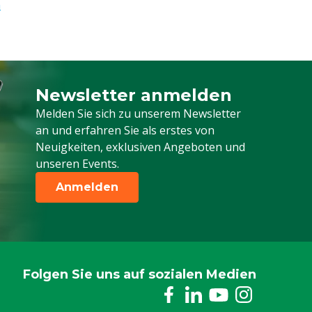
n
Rindvieh, Schweine, Geflügel, Schafe,
Ziegen, Andere
Klammer/Falle
Schwarz
Newsletter anmelden
Melden Sie sich für unseren Newsletter a
Melden Sie sich zu unserem Newsletter
an und erfahren Sie als erstes von
Neuigkeiten, exklusiven Angeboten und
unseren Events.
Anmelden
Folgen Sie uns auf sozialen Medien