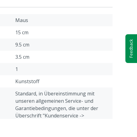
Maus
15 cm
Feedback
9.5 cm
3.5 cm
1
Kunststoff
Standard, in Übereinstimmung mit
unseren allgemeinen Service- und
Garantiebedingungen, die unter der
Überschrift "Kundenservice ->
Beschwerden & Retour" am Ende dieser
e
Webseite aufgeführt sind.