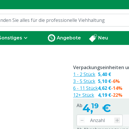
Sonstiges
Angebote
Neu
Verpackungseinheiten un
1 - 2 Stück
5,40 €
3 - 5 Stück
5,10 €
-6%
6 - 11 Stück
4,62 €
-14%
12+ Stück
4,19 €
-22%
4,
€
19
Ab