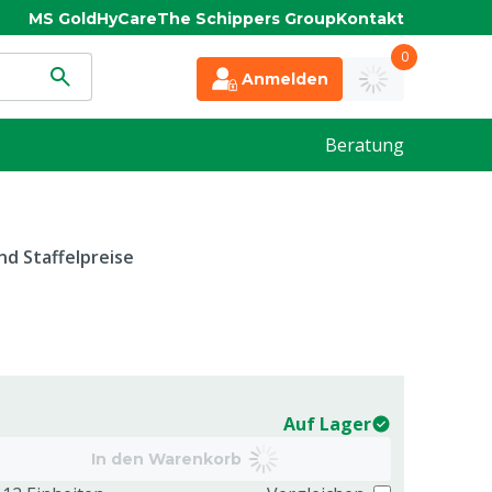
MS Gold
HyCare
The Schippers Group
Kontakt
0
Anmelden
Beratung
d Staffelpreise
Auf Lager
In den Warenkorb