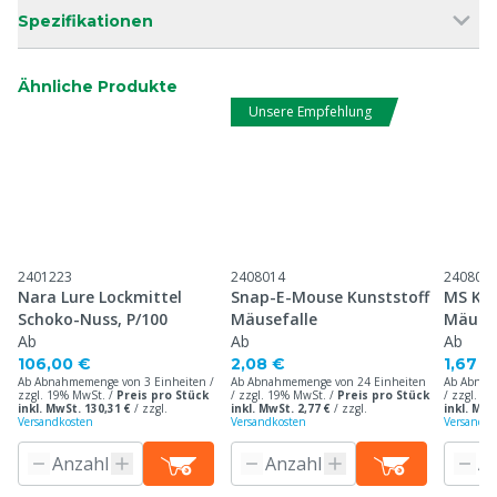
Spezifikationen
Ähnliche Produkte
Unsere Empfehlung
2401223
2408014
240808
Nara Lure Lockmittel
Snap-E-Mouse Kunststoff
MS Kun
Schoko-Nuss, P/100
Mäusefalle
Mäusef
Ab
Ab
Ab
106,00 €
2,08 €
1,67 €
Ab Abnahmemenge von 3 Einheiten /
Ab Abnahmemenge von 24 Einheiten
Ab Abnah
zzgl. 19% MwSt. /
Preis pro Stück
/ zzgl. 19% MwSt. /
Preis pro Stück
/ zzgl. 1
inkl. MwSt. 130,31 €
/
zzgl.
inkl. MwSt. 2,77 €
/
zzgl.
inkl. MwS
Versandkosten
Versandkosten
Versandko