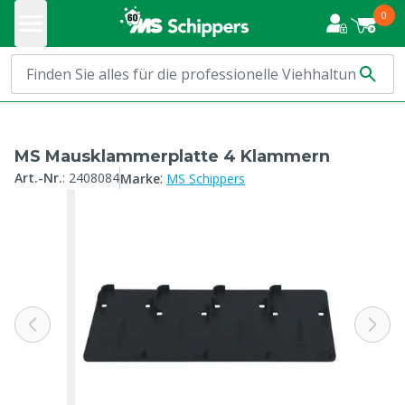
0
MS Mausklammerplatte 4 Klammern
:
Art.-Nr.
:
2408084
Marke
MS Schippers