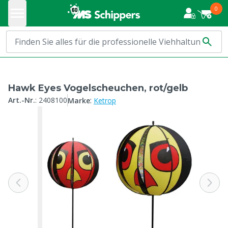
0
Hawk Eyes Vogelscheuchen, rot/gelb
:
Art.-Nr.
:
2408100
Marke
Ketrop