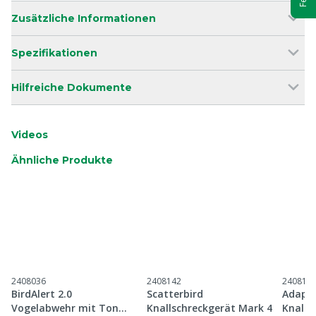
Zusätzliche Informationen
Spezifikationen
Hilfreiche Dokumente
Videos
Ähnliche Produkte
2408036
2408142
240816
BirdAlert 2.0
Scatterbird
Adapte
Vogelabwehr mit Ton
Knallschreckgerät Mark 4
Knalls