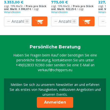
inkl. 2 Lautsprechern
3.353,00 €
775,00 €
227,5
zzgl. 19% MwSt. /
Preis pro Stück
zzgl. 19% MwSt. /
Preis pro Stück
zzgl. 19%
inkl. MwSt. 3.990,07 €
/
zzgl.
inkl. MwSt. 922,25 €
/
zzgl.
inkl. MwS
Versandkosten
Versandkosten
Versandko
Persönliche Beratung
Haben Sie Fragen beim Kauf oder benötigen Sie eine
persönliche Beratung, kontaktieren Sie uns unter
+49(0)2833 92360
oder senden Sie eine E-Mail an
verkauf@schippers.eu
Melden Sie sich zu unserem Newsletter an und erfahren
Melden Sie sich für uns
Sie als erstes von Neuigkeiten, exklusiven Angeboten und
unseren Events.
Anmelden