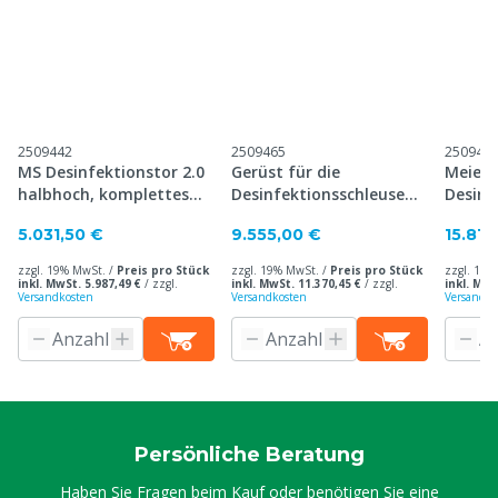
2509442
2509465
250948
MS Desinfektionstor 2.0
Gerüst für die
Meier 
halbhoch, komplettes
Desinfektionsschleuse
Desinf
Set
Premium
5.031,50 €
9.555,00 €
15.812
zzgl. 19% MwSt. /
Preis pro Stück
zzgl. 19% MwSt. /
Preis pro Stück
zzgl. 19%
inkl. MwSt. 5.987,49 €
/
zzgl.
inkl. MwSt. 11.370,45 €
/
zzgl.
inkl. MwS
Versandkosten
Versandkosten
Versandko
Persönliche Beratung
Haben Sie Fragen beim Kauf oder benötigen Sie eine