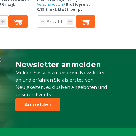
9 €
/
zzgl.
Versandkosten
/
Bruttopreis:
pro Stück inkl. M
0,19 € inkl. MwSt. per pc
Versandkosten
Newsletter anmelden
Melden Sie sich für unseren Newsletter a
Melden Sie sich zu unserem Newsletter
an und erfahren Sie als erstes von
Neuigkeiten, exklusiven Angeboten und
unseren Events.
Anmelden