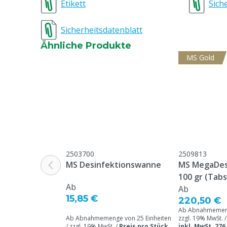
Etikett
Sich
Sicherheitsdatenblatt
Ähnliche Produkte
MS Gold
2503700
2509813
MS Desinfektionswanne
MS MegaDes 
100 gr (Tabs
Ab
Desinfektio
Ab
15,85 €
220,50 €
Ab Abnahmemenge
Ab Abnahmemenge von 25 Einheiten
zzgl. 19% MwSt. 
/ zzgl. 19% MwSt. /
Preis pro Stück
inkl. MwSt. 276