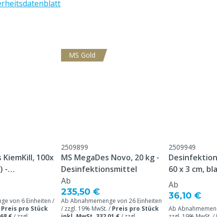
erheitsdatenblatt
Biozide
Tierarten
MS Gold
2509899
2509949
KiemKill, 100x
MS MegaDes Novo, 20 kg -
Desinfektio
) -
Desinfektionsmittel
60 x 3 cm, bl
nsmittel
Ab
Ab
235,50 €
36,10 €
 von 6 Einheiten /
Ab Abnahmemenge von 26 Einheiten
/
Preis pro Stück
/ zzgl. 19% MwSt. /
Preis pro Stück
Ab Abnahmemenge
,68 €
/
zzgl.
inkl. MwSt. 332,01 €
/
zzgl.
zzgl. 19% MwSt. /