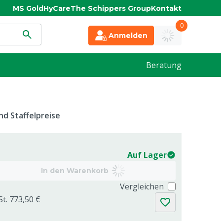
MS Gold
HyCare
The Schippers Group
Kontakt
0
Anmelden
Beratung
d Staffelpreise
Auf Lager
In den Warenkorb
Vergleichen
St. 773,50 €