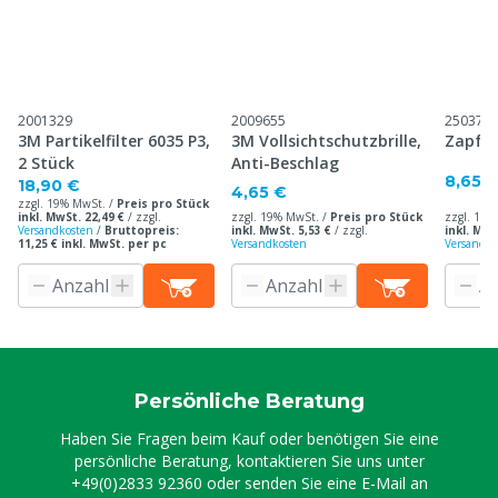
2001329
2009655
250371
3M Partikelfilter 6035 P3,
3M Vollsichtschutzbrille,
Zapfh
2 Stück
Anti-Beschlag
8,65 
18,90 €
4,65 €
zzgl. 19% MwSt. /
Preis pro Stück
inkl. MwSt. 22,49 €
/
zzgl.
zzgl. 19% MwSt. /
Preis pro Stück
zzgl. 19%
Versandkosten
/
Bruttopreis:
inkl. MwSt. 5,53 €
/
zzgl.
inkl. MwS
11,25 € inkl. MwSt. per pc
Versandkosten
Versandko
Persönliche Beratung
Haben Sie Fragen beim Kauf oder benötigen Sie eine
persönliche Beratung, kontaktieren Sie uns unter
+49(0)2833 92360
oder senden Sie eine E-Mail an