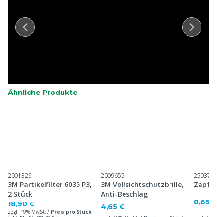
Ähnliche Produkte
2001329
2009655
250371
3M Partikelfilter 6035 P3,
3M Vollsichtschutzbrille,
Zapfh
2 Stück
Anti-Beschlag
8,65 
18,90 €
4,65 €
zzgl. 19% MwSt. /
Preis pro Stück