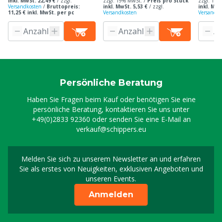
inkl. MwSt. 22,49 €
/
zzgl.
zzgl. 19% MwSt. /
Preis pro Stück
zzgl. 19%
Versandkosten
/
Bruttopreis:
inkl. MwSt. 5,53 €
/
zzgl.
inkl. MwS
11,25 € inkl. MwSt. per pc
Versandkosten
Versandko
Persönliche Beratung
Haben Sie Fragen beim Kauf oder benötigen Sie eine
persönliche Beratung, kontaktieren Sie uns unter
+49(0)2833 92360
oder senden Sie eine E-Mail an
verkauf@schippers.eu
Melden Sie sich zu unserem Newsletter an und erfahren
Melden Sie sich für uns
Sie als erstes von Neuigkeiten, exklusiven Angeboten und
unseren Events.
Anmelden