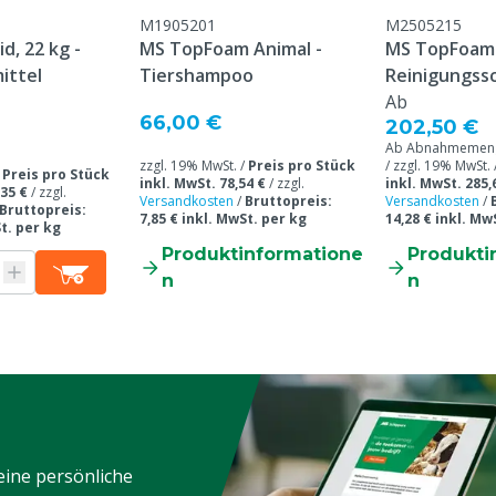
M1905201
M2505215
d, 22 kg -
MS TopFoam Animal -
MS TopFoam 
ittel
Tiershampoo
Reinigungss
Ab
66,00 €
202,50 €
Ab Abnahmemenge
zzgl. 19% MwSt. /
Preis pro Stück
/ zzgl. 19% MwSt. 
/
Preis pro Stück
inkl. MwSt. 78,54 €
/
zzgl.
inkl. MwSt. 285,
,35 €
/
zzgl.
Versandkosten
/
Bruttopreis:
Versandkosten
/
Bruttopreis:
7,85 € inkl. MwSt. per kg
14,28 € inkl. Mw
St. per kg
Produktinformatione
Produkti
n
n
eine persönliche