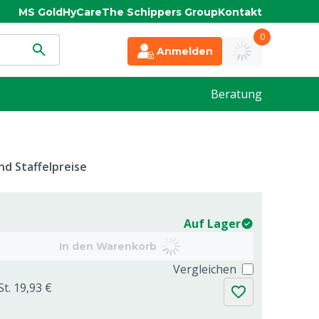
MS Gold
HyCare
The Schippers Group
Kontakt
0
Anmelden
Beratung
d Staffelpreise
Auf Lager
In den Warenkorb
Vergleichen
St. 19,93 €