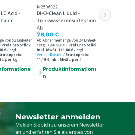
M2506022
M2509801
LC Acid -
Di-O-Clean Liquid -
MS MegaDes 
chaum
Trinkwasserdesinfektion
Desinfektion
Ab
Ab
78,00 €
157,00 €
 von 52 Einheiten
Ab Abnahmemenge von 24 Einheiten
Ab Abnahmemenge 
/
Preis pro Stück
/ zzgl. 19% MwSt. /
Preis pro Stück
/ zzgl. 19% MwSt. 
60 €
/
zzgl.
inkl. MwSt. 111,86 €
/
zzgl.
inkl. MwSt. 221,9
Bruttopreis:
Versandkosten
/
Bruttopreis:
Versandkosten
/
B
St. per kg
11,19 € inkl. MwSt. per l
11,10 € inkl. MwS
nformatione
Produktinformatione
Produkti
n
n
Newsletter anmelden
Melden Sie sich für unseren Newsletter a
Melden Sie sich zu unserem Newsletter
an und erfahren Sie als erstes von