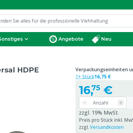
Sonstiges
Angebote
Neu
ersal HDPE
Verpackungseinheiten un
1+ Stück
16,75 €
16,
€
75
zzgl. 19% MwSt.
Preis pro Stück inkl. Mw
zzgl.
Versandkosten