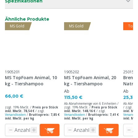
Spezifikationen
Ähnliche Produkte
MS Gold
MS Gold
Top 
1905201
1905202
250157
MS TopFoam Animal, 10
MS TopFoam Animal, 20
Brenn
kg - Tiershampoo
kg - Tiershampoo
Natriu
12,5%,
Ab
Ab
66,00 €
115,50 €
25,30
Ab Abnahmemenge von 6 Einheiten /
Ab Abnah
zzgl. 19% MwSt. /
Preis pro Stück
zzgl. 19% MwSt. /
Preis pro Stück
/ zzgl. 1
inkl. MwSt. 78,54 €
/
zzgl.
inkl. MwSt. 148,16 €
/
zzgl.
inkl. MwS
Versandkosten
/
Bruttopreis: 7,85 €
Versandkosten
/
Bruttopreis: 7,41 €
Versandko
inkl. MwSt. per kg
inkl. MwSt. per kg
inkl. MwS