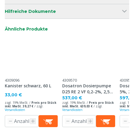
Hilfreiche Dokumente
Ähnliche Produkte
4309096
4309570
430957
Kanister schwarz, 60 L
Dosatron Dosierpumpe
Dosatr
D25 RE 2 VF 0,2-2%, 2,5
5%, 2,
33,00 €
m³/St.
537,00 €
597,5
zzgl. 19% MwSt. /
Preis pro Stück
zzgl. 19% MwSt. /
Preis pro Stück
zzgl. 19%
inkl. MwSt. 39,27 €
/
zzgl.
inkl. MwSt. 639,03 €
/
zzgl.
inkl. MwS
Versandkosten
Versandkosten
Versandko