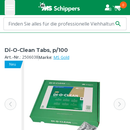
0
Di-O-Clean Tabs, p/100
:
Art.-Nr.
:
2506038
Marke
MS Gold
Neu