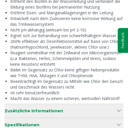
Entfernt den Biofilm in der Wasserleitung und verhindert die
Bildung eines Biofilms bei permanenter Nutzung
Entfernt Eisen- und Manganablagerungen in der Leitung
Entwickelt nach dem Zudosieren keine korrosive Wirkung auf
das Trinkwassersystem
Nicht pH-abhängig (wirksam bei pH 2-10)
Feedback
Eignet sich zur Behandlung von schwefelhaltigem Wasser
260% effektiver als Desinfektionsmittel auf Basis von Chlor
(Natriumhypochlorid, Javelwasser, aktives Chlor usw.)
Reagiert unmittelbar mit der Zellwand von Mikroorganismen
(u.a. Bakterien, Hefen, Schimmelpilzen und Viren), sodass
keine Resistenz entsteht
Bildet im Gegensatz zu Chlor keine giftigen Nebenprodukte
wie THM, HAA, Mutagen X und Chlorphenole
Beeinträchtigt im Gegensatz zu Mitteln wie Chlor den Geruch
und Geschmack des Wassers nicht
Ist sehr benutzerfreundlich
Macht das Wasser zu einem sicheren, wertvollen Nährstoff
Zusätzliche Informationen
Spezifikationen