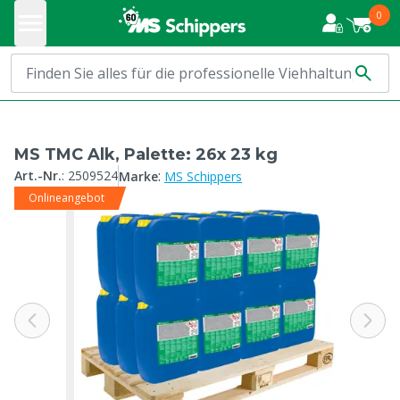
0
MS TMC Alk, Palette: 26x 23 kg
:
Art.-Nr.
:
2509524
Marke
MS Schippers
Onlineangebot