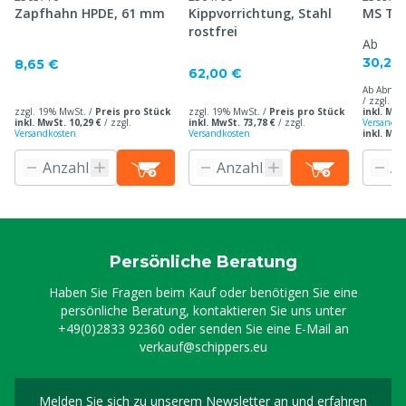
Zapfhahn HPDE, 61 mm
Kippvorrichtung, Stahl
MS TMC
rostfrei
Ab
30,20
8,65 €
62,00 €
Ab Abnah
/ zzgl. 1
zzgl. 19% MwSt. /
Preis pro Stück
zzgl. 19% MwSt. /
Preis pro Stück
inkl. MwS
inkl. MwSt. 10,29 €
/
zzgl.
inkl. MwSt. 73,78 €
/
zzgl.
Versandko
Versandkosten
Versandkosten
inkl. MwS
Persönliche Beratung
Haben Sie Fragen beim Kauf oder benötigen Sie eine
persönliche Beratung, kontaktieren Sie uns unter
+49(0)2833 92360
oder senden Sie eine E-Mail an
verkauf@schippers.eu
Melden Sie sich zu unserem Newsletter an und erfahren