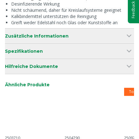
Desinfizierende Wirkung
Feedback
Nicht schäumend, daher für Kreislaufsysteme geeignet
Kalkbindemittel unterstützen die Reinigung
Greift weder Edelstahl noch Glas oder Kunststoffe an
Zusätzliche Informationen
Spezifikationen
Hilfreiche Dokumente
Ähnliche Produkte
Top 
2503710
2504790
250972