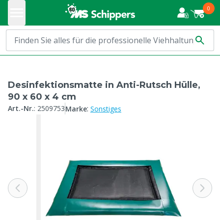
0
Desinfektionsmatte in Anti-Rutsch Hülle,
90 x 60 x 4 cm
:
Art.-Nr.
:
2509753
Marke
Sonstiges