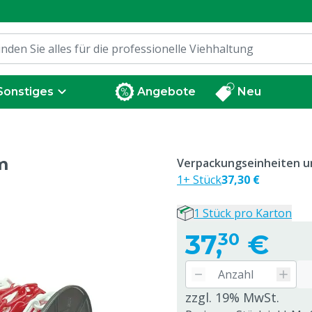
Sonstiges
Angebote
Neu
m
Verpackungseinheiten un
1+ Stück
37,30 €
1 Stück pro Karton
37,
€
30
zzgl. 19% MwSt.