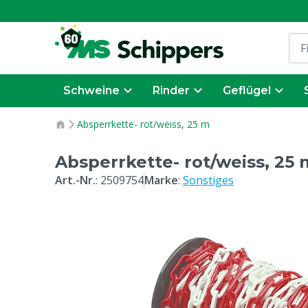
Schweine
Rinder
Geflügel
Absperrkette- rot/weiss, 25 m
Absperrkette- rot/weiss, 25 
Art.-Nr.
:
2509754
Marke
:
Sonstiges