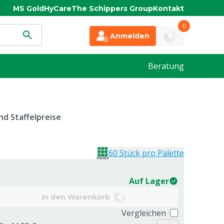
MS Gold
HyCare
The Schippers Group
Kontakt
0
Anmelden
Beratung
d Staffelpreise
60 Stück pro Palette
Auf Lager
In den Warenkorb
Vergleichen