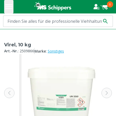
0
Virel, 10 kg
:
Art.-Nr.
:
2509866
Marke
Sonstiges