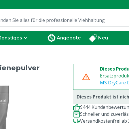
Sonstiges
Angebote
Neu
gienepulver
Dieses Produ
Ersatzproduk
MS DryCare D
Dieses Produkt ist ni
9444 Kundenbewertung
Schneller und zuverlä
Versandkostenfrei ab