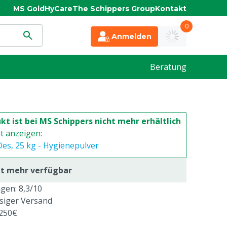
MS Gold
HyCare
The Schippers Group
Kontakt
0
Anmelden
Beratung
kt ist bei MS Schippers nicht mehr erhältlich
t anzeigen:
es, 25 kg - Hygienepulver
cht mehr verfügbar
en: 8,3/10
ssiger Versand
 250€