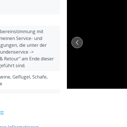
mittel)
Übereinstimmung mit
meinen Service- und
gungen, die unter der
Kundenservice ->
& Retour" am Ende dieser
eführt sind.
eine, Geflügel, Schafe,
e
tt