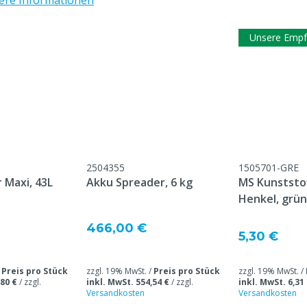
ere Informationen
Unsere Empf
2504355
1505701-GRE
 Maxi, 43L
Akku Spreader, 6 kg
MS Kunststo
Henkel, grün,
466,00 €
5,30 €
/
Preis pro Stück
zzgl. 19% MwSt. /
Preis pro Stück
zzgl. 19% MwSt. /
,80 €
/
zzgl.
inkl. MwSt. 554,54 €
/
zzgl.
inkl. MwSt. 6,31
Versandkosten
Versandkosten