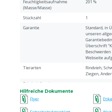
Verbesserte Tiergesundheit
Feuchtigkeitsaufnahme
201 %
Trägt zum optimalen Tierkomfort bei
(Masse/Masse)
Staubarm
Stückzahl
1
pH-neutral
Enthält 2 % MS KiemKill (Trockendesinfektions
Garantie
Standard, in 
unseren allge
Garantiebedin
Überschrift "
Beschwerden 
Webseite aufg
Tierarten
Rindvieh, Schw
Ziegen, Ander
Frisch duftend
★★★★★
Hilfreiche Dokumente
Inhalt
25 kg
Flyer
Etike