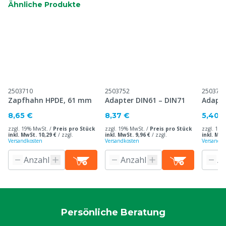
Ähnliche Produkte
2503710
2503752
250375
Zapfhahn HPDE, 61 mm
Adapter DIN61 – DIN71
Adapte
8,65 €
8,37 €
5,40 
zzgl. 19% MwSt. /
Preis pro Stück
zzgl. 19% MwSt. /
Preis pro Stück
zzgl. 19%
inkl. MwSt. 10,29 €
/
zzgl.
inkl. MwSt. 9,96 €
/
zzgl.
inkl. MwS
Versandkosten
Versandkosten
Versandko
Persönliche Beratung