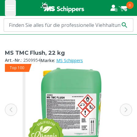
0
MS TMC Flush, 22 kg
:
Art.-Nr.
:
2509954
Marke
MS Schippers
Top 100