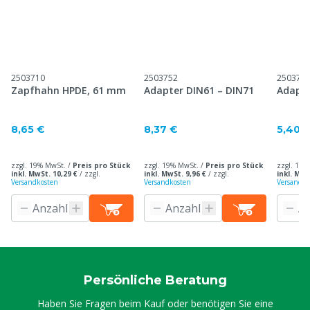
2503710
2503752
250375
Zapfhahn HPDE, 61 mm
Adapter DIN61 – DIN71
Adapte
8,65 €
8,37 €
5,40 
zzgl. 19% MwSt. /
Preis pro Stück
zzgl. 19% MwSt. /
Preis pro Stück
zzgl. 19%
inkl. MwSt. 10,29 €
/
zzgl.
inkl. MwSt. 9,96 €
/
zzgl.
inkl. MwS
Versandkosten
Versandkosten
Versandko
Persönliche Beratung
Haben Sie Fragen beim Kauf oder benötigen Sie eine