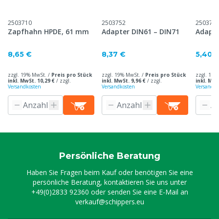
2503710
2503752
250375
Zapfhahn HPDE, 61 mm
Adapter DIN61 – DIN71
Adapte
8,65 €
8,37 €
5,40 
zzgl. 19% MwSt. /
Preis pro Stück
zzgl. 19% MwSt. /
Preis pro Stück
zzgl. 19%
inkl. MwSt. 10,29 €
/
zzgl.
inkl. MwSt. 9,96 €
/
zzgl.
inkl. MwS
Versandkosten
Versandkosten
Versandko
Persönliche Beratung
Haben Sie Fragen beim Kauf oder benötigen Sie eine
persönliche Beratung, kontaktieren Sie uns unter
+49(0)2833 92360
oder senden Sie eine E-Mail an
verkauf@schippers.eu