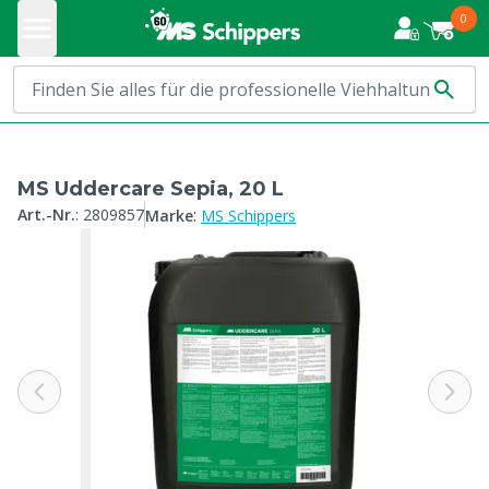
0
MS Uddercare Sepia, 20 L
:
Art.-Nr.
:
2809857
Marke
MS Schippers