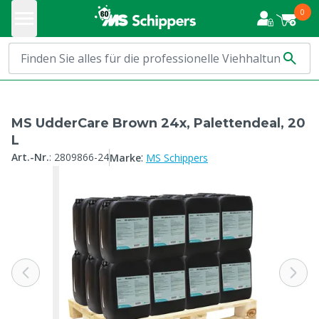
0
MS UdderCare Brown 24x, Palettendeal, 20
L
:
Art.-Nr.
:
2809866-24
Marke
MS Schippers