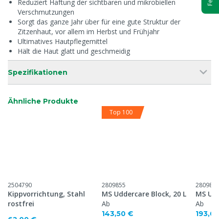
Reduziert Haftung der sichtbaren und mikrobiellen
Verschmutzungen
Sorgt das ganze Jahr über für eine gute Struktur der
Zitzenhaut, vor allem im Herbst und Frühjahr
Ultimatives Hautpflegemittel
Hält die Haut glatt und geschmeidig
Spezifikationen
Ähnliche Produkte
Top 100
2504790
2809855
280985
Kippvorrichtung, Stahl
MS Uddercare Block, 20 L
MS Udd
rostfrei
Ab
Ab
143,50 €
193,6