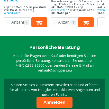
62,00 €
Ab Abnahmemenge von 24 Einheiten
Ab Abnah
/ zzgl. 19% MwSt. /
Preis pro Stück
/ zzgl. 1
zzgl. 19% MwSt. /
Preis pro Stück
inkl. MwSt. 199,33 €
/
zzgl.
inkl. MwS
inkl. MwSt. 73,78 €
/
zzgl.
Versandkosten
/
Bruttopreis: 9,97 €
Versandko
Versandkosten
inkl. MwSt. per l
13,52 € i
Persönliche Beratung
Haben Sie Fragen beim Kauf oder benötigen Sie eine
persönliche Beratung, kontaktieren Sie uns unter
+49(0)2833 92360
oder senden Sie eine E-Mail an
verkauf@schippers.eu
Melden Sie sich zu unserem Newsletter an und erfahren
Melden Sie sich für uns
Sie als erstes von Neuigkeiten, exklusiven Angeboten und
unseren Events.
Anmelden