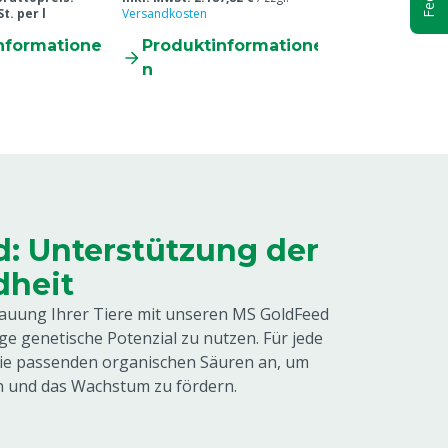
t. per l
Versandkosten
Versandkosten
nformatione
Produktinformatione
Produkti
n
n
: Unterstützung der
heit
dauung Ihrer Tiere mit unseren MS GoldFeed
ge genetische Potenzial zu nutzen. Für jede
die passenden organischen Säuren an, um
 und das Wachstum zu fördern.