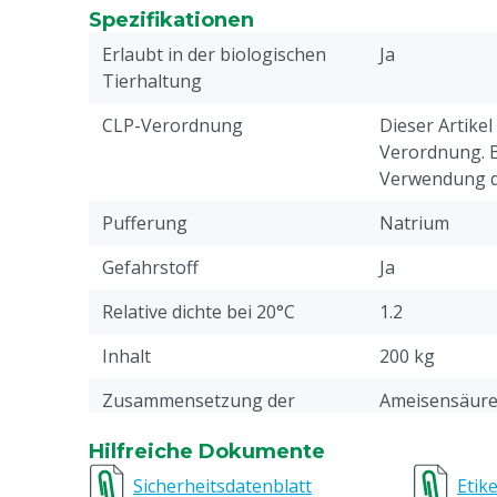
Spezifikationen
Erlaubt in der biologischen
Ja
Tierhaltung
CLP-Verordnung
Dieser Artikel
Verordnung. Bi
Verwendung di
Pufferung
Natrium
Gefahrstoff
Ja
Relative dichte bei 20°C
1.2
Inhalt
200 kg
Zusammensetzung der
Ameisensäure
Säuren
Milchsäure, S
Hilfreiche Dokumente
Wasserhärte
Hart
Sicherheitsdatenblatt
Etike