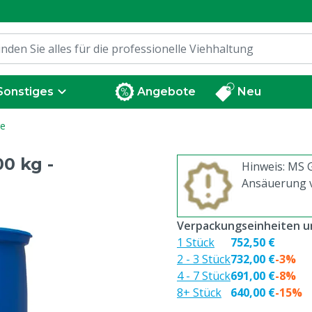
Sonstiges
Angebote
Neu
re
0 kg -
Hinweis: MS G
Ansäuerung v
Verpackungseinheiten un
1 Stück
752,50 €
2 - 3 Stück
732,00 €
-3%
4 - 7 Stück
691,00 €
-8%
8+ Stück
640,00 €
-15%