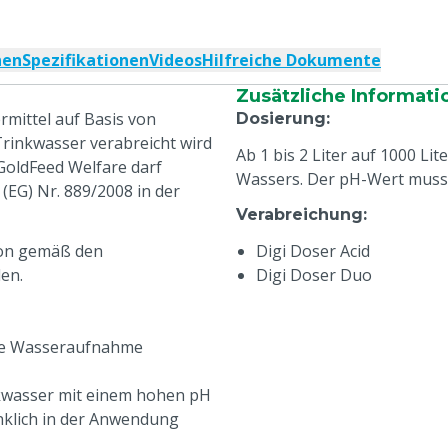
nen
Spezifikationen
Videos
Hilfreiche Dokumente
Zusätzliche Informati
mittel auf Basis von
Dosierung
:
rinkwasser verabreicht wird
Ab 1 bis 2 Liter auf 1000 Li
 GoldFeed Welfare darf
Wassers. Der pH-Wert muss 
EG) Nr. 889/2008 in der
Verabreichung
:
ion gemäß den
Digi Doser Acid
en.
Digi Doser Duo
ute Wasseraufnahme
nkwasser mit einem hohen pH
nklich in der Anwendung