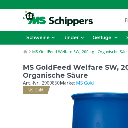
Schweine
Rinder
Geflügel
MS GoldFeed Welfare SW, 200 kg - Organische Säu
MS GoldFeed Welfare SW, 20
Organische Säure
Art.-Nr.
:
2909850
Marke
:
MS Gold
MS Gold