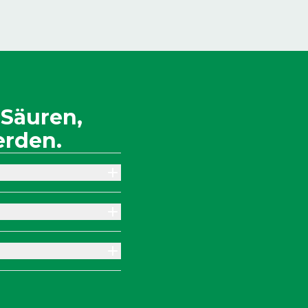
 Säuren,
erden.