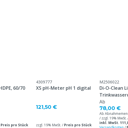
Übereinstimmung mit
meinen Service- und
gungen, die unter der
Kundenservice ->
& Retour" am Ende dieser
eführt sind.
4309777
M2506022
lügel
HDPE, 60/70
XS pH-Meter pH 1 digital
Di-O-Clean Li
Trinkwasser
tterergänzungsmittel kann
Ab
and nicht storniert oder
121,50 €
78,00 €
erden.
Ab Abnahmemenge
/ zzgl. 19% MwSt. 
inkl. MwSt. 111,
/
Preis pro Stück
zzgl. 19% MwSt. /
Preis pro Stück
Versandkosten
/