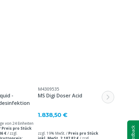
M4309535
M4309538
quid -
MS Digi Doser Acid
MS Digi Dose
desinfektion
1.838,50 €
2.539,50 €
 von 24 Einheiten
Feedback
/
Preis pro Stück
86 €
/
zzgl.
zzgl. 19% MwSt. /
Preis pro Stück
zzgl. 19% MwSt. /
Bruttopreis:
inkl. MwSt. 2.187,82 €
/
zzgl.
inkl. MwSt. 3.022