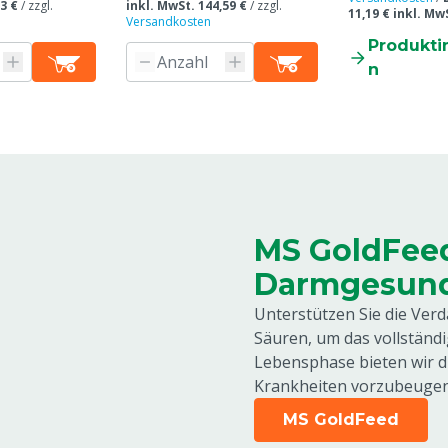
3 €
/
zzgl.
inkl. MwSt. 144,59 €
/
zzgl.
11,19 € inkl. MwS
Versandkosten
Produkti
n
MS GoldFeed
Darmgesund
Unterstützen Sie die Ver
Säuren, um das vollständi
Lebensphase bieten wir 
Krankheiten vorzubeugen
MS GoldFeed