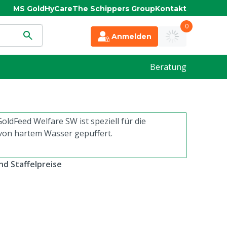
MS Gold
HyCare
The Schippers Group
Kontakt
0
Anmelden
Beratung
oldFeed Welfare SW ist speziell für die
on hartem Wasser gepuffert.
d Staffelpreise