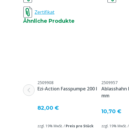
Stückzahl
1
Zertifikat
Inhalt der Verpackung
166.67 L
Ähnliche Produkte
UN-Nummer
UN3265-6
Garantie
Standard, in 
unseren allge
Garantiebedin
Überschrift "
Beschwerden 
Webseite aufg
2509908
2509957
Tierarten
Schweine, Gef
Ezi-Action Fasspumpe 200 l
Ablasshahn 
mm
Grund nicht rückgabefähig
Dieses Tierfu
nach dem Vers
82,00 €
retourniert w
10,70 €
zzgl. 19% MwSt. /
Preis pro Stück
zzgl. 19% MwSt. 