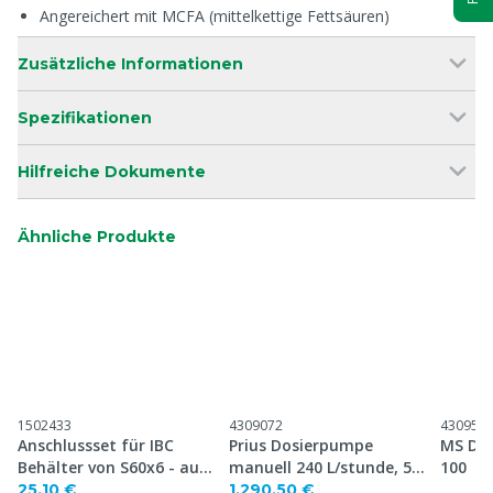
Angereichert mit MCFA (mittelkettige Fettsäuren)
Zusätzliche Informationen
Spezifikationen
Hilfreiche Dokumente
Ähnliche Produkte
1502433
4309072
430954
Anschlussset für IBC
Prius Dosierpumpe
MS Dig
Behälter von S60x6 - auf
manuell 240 L/stunde, 5
100
A1/2" o. A3/4"
bar
25,10 €
1.290,50 €