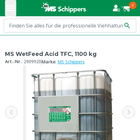
0
MS WetFeed Acid TFC, 1100 kg
:
Art.-Nr.
:
2909920
Marke
MS Schippers