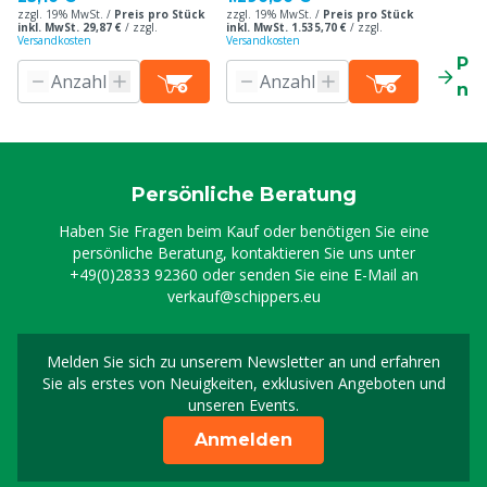
zzgl. 19% MwSt. /
Preis pro Stück
zzgl. 19% MwSt. /
Preis pro Stück
inkl. MwSt. 29,87 €
/
zzgl.
inkl. MwSt. 1.535,70 €
/
zzgl.
Versandkosten
Versandkosten
Pr
ne
Persönliche Beratung
Haben Sie Fragen beim Kauf oder benötigen Sie eine
persönliche Beratung, kontaktieren Sie uns unter
+49(0)2833 92360
oder senden Sie eine E-Mail an
verkauf@schippers.eu
Melden Sie sich zu unserem Newsletter an und erfahren
Melden Sie sich für uns
Sie als erstes von Neuigkeiten, exklusiven Angeboten und
unseren Events.
Anmelden