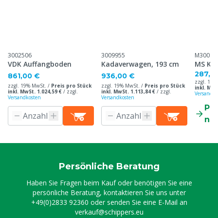
3002506
3009955
M30099
VDK Auffangboden
Kadaverwagen, 193 cm
MS Ka
287,0
861,00 €
936,00 €
zzgl. 19%
zzgl. 19% MwSt. /
Preis pro Stück
zzgl. 19% MwSt. /
Preis pro Stück
inkl. MwS
inkl. MwSt. 1.024,59 €
/
zzgl.
inkl. MwSt. 1.113,84 €
/
zzgl.
Versandko
Versandkosten
Versandkosten
Pr
ne
Persönliche Beratung
Haben Sie Fragen beim Kauf oder benötigen Sie eine
persönliche Beratung, kontaktieren Sie uns unter
+49(0)2833 92360
oder senden Sie eine E-Mail an
verkauf@schippers.eu