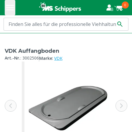
0
VDK Auffangboden
:
Art.-Nr.
:
3002506
Marke
VDK