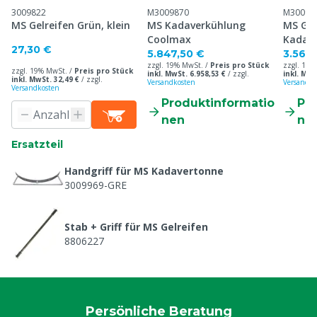
3009822
M3009870
M30098
MS Gelreifen Grün, klein
MS Kadaverkühlung
MS Ge
Coolmax
Kadav
27,30 €
5.847,50 €
3.562
zzgl. 19% MwSt. /
Preis pro Stück
zzgl. 19%
zzgl. 19% MwSt. /
Preis pro Stück
inkl. MwSt. 6.958,53 €
/
zzgl.
inkl. MwS
inkl. MwSt. 32,49 €
/
zzgl.
Versandkosten
Versandko
Versandkosten
Produktinformatio
Pr
nen
ne
Ersatzteil
Handgriff für MS Kadavertonne
3009969-GRE
Stab + Griff für MS Gelreifen
8806227
Persönliche Beratung