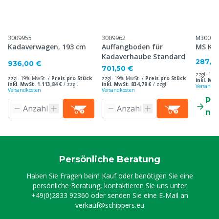
3009955
3009962
M30099
Kadaverwagen, 193 cm
Auffangboden für
MS Ka
Kadaverhaube Standard
287,0
936,00 €
701,50 €
zzgl. 19%
zzgl. 19% MwSt. /
Preis pro Stück
zzgl. 19% MwSt. /
Preis pro Stück
inkl. MwS
inkl. MwSt. 1.113,84 €
/
zzgl.
inkl. MwSt. 834,79 €
/
zzgl.
Versandko
Versandkosten
Versandkosten
Pr
ne
Persönliche Beratung
Haben Sie Fragen beim Kauf oder benötigen Sie eine
persönliche Beratung, kontaktieren Sie uns unter
+49(0)2833 92360
oder senden Sie eine E-Mail an
verkauf@schippers.eu