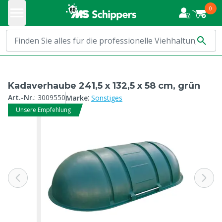
0
Kadaverhaube 241,5 x 132,5 x 58 cm, grün
:
Art.-Nr.
:
3009550
Marke
Sonstiges
Unsere Empfehlung