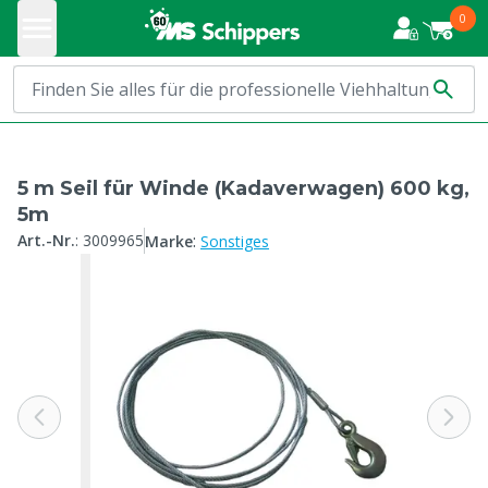
0
5 m Seil für Winde (Kadaverwagen) 600 kg,
5m
:
Art.-Nr.
:
3009965
Marke
Sonstiges