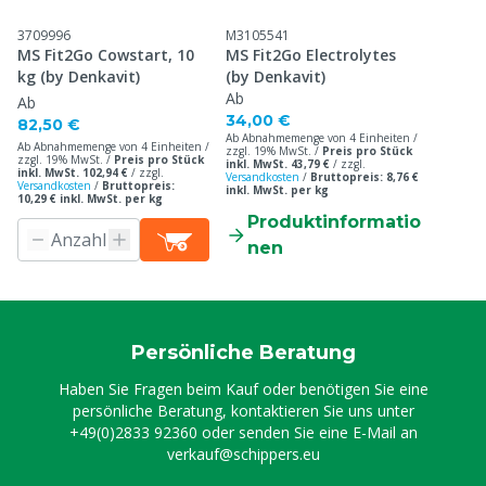
3709996
M3105541
MS Fit2Go Cowstart, 10
MS Fit2Go Electrolytes
kg (by Denkavit)
(by Denkavit)
Ab
Ab
34,00 €
82,50 €
Ab Abnahmemenge von 4 Einheiten /
Ab Abnahmemenge von 4 Einheiten /
zzgl. 19% MwSt. /
Preis pro Stück
zzgl. 19% MwSt. /
Preis pro Stück
inkl. MwSt. 43,79 €
/
zzgl.
inkl. MwSt. 102,94 €
/
zzgl.
Versandkosten
/
Bruttopreis: 8,76 €
Versandkosten
/
Bruttopreis:
inkl. MwSt. per kg
10,29 € inkl. MwSt. per kg
Produktinformatio
nen
Persönliche Beratung
Haben Sie Fragen beim Kauf oder benötigen Sie eine
persönliche Beratung, kontaktieren Sie uns unter
+49(0)2833 92360
oder senden Sie eine E-Mail an
verkauf@schippers.eu