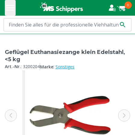
0
Geflügel Euthanasiezange klein Edelstahl,
<5 kg
:
Art.-Nr.
:
3200204
Marke
Sonstiges