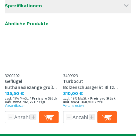
Spezifikationen
Ähnliche Produkte
3200202
3409923
Geflügel
Turbocut
Euthanasiezange groß
Bolzenschussgerät Blitz
Edelstahl, <25 kg
Schlag (Geflügel)
135,50 €
310,00 €
zzgl. 19% MwSt. /
Preis pro Stück
zzgl. 19% MwSt. /
Preis pro Stück
inkl. MwSt. 161,25 €
/
zzgl.
inkl. MwSt. 368,90 €
/
zzgl.
Versandkosten
Versandkosten