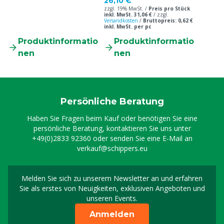
Kerner (Allgemein)
Stück
26,10 €
zzgl. 19% MwSt. /
Preis pro Stück
inkl. MwSt. 31,06 €
/
zzgl.
Versandkosten
/
Bruttopreis: 0,62 €
inkl. MwSt. per pc
Produktinformatio
Produktinformatio
nen
nen
Persönliche Beratung
Haben Sie Fragen beim Kauf oder benötigen Sie eine
persönliche Beratung, kontaktieren Sie uns unter
+49(0)2833 92360
oder senden Sie eine E-Mail an
verkauf@schippers.eu
Melden Sie sich zu unserem Newsletter an und erfahren
Melden Sie sich für uns
Sie als erstes von Neuigkeiten, exklusiven Angeboten und
unseren Events.
Anmelden