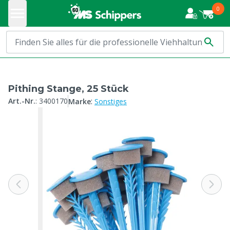
0
Pithing Stange, 25 Stück
:
Art.-Nr.
:
3400170
Marke
Sonstiges