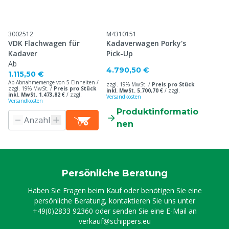
3002512
M4310151
VDK Flachwagen für
Kadaverwagen Porky's
Kadaver
Pick-Up
Ab
4.790,50 €
1.115,50 €
Ab Abnahmemenge von 5 Einheiten /
zzgl. 19% MwSt. /
Preis pro Stück
zzgl. 19% MwSt. /
Preis pro Stück
inkl. MwSt. 5.700,70 €
/
zzgl.
inkl. MwSt. 1.473,82 €
/
zzgl.
Versandkosten
Versandkosten
Produktinformatio
nen
Persönliche Beratung
Haben Sie Fragen beim Kauf oder benötigen Sie eine
persönliche Beratung, kontaktieren Sie uns unter
+49(0)2833 92360
oder senden Sie eine E-Mail an
verkauf@schippers.eu