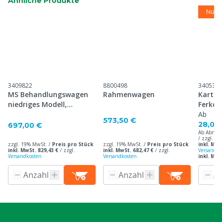
Ähnliche Produkte
Nur s
3409822
8800498
3405340
MS Behandlungswagen
Rahmenwagen
Karton
niedriges Modell,
Ferkelk
Komplet
Ab
573,50 €
28,00
697,00 €
Ab Abnah
/ zzgl. 1
zzgl. 19% MwSt. /
Preis pro Stück
zzgl. 19% MwSt. /
Preis pro Stück
inkl. MwS
inkl. MwSt. 829,43 €
/
zzgl.
inkl. MwSt. 682,47 €
/
zzgl.
Versandko
Versandkosten
Versandkosten
inkl. MwS