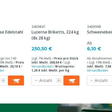
erfügbar, Sauber, Sicher
, Mastschweine
3409841
3409998
se Edelstahl
Luzerne Briketts, 224 kg
Schweinebei
(8x 28 kg)
Ab
250,50 €
6,10 €
ge von 140
zzgl. 7% MwSt. /
Preis pro Stück
Ab Abnahmemenge
 19% MwSt. /
Preis
inkl. MwSt. 268,04 €
/
zzgl.
/ zzgl. 19% MwSt. 
 MwSt. 26,18 €
/
Versandkosten
/
Bruttopreis:
inkl. MwSt. 7,68
ten
1,20 € inkl. MwSt. per kg
Versandkosten