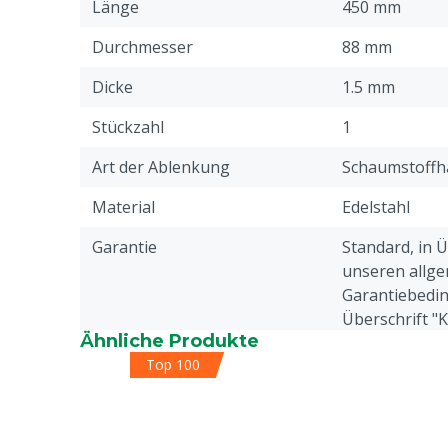
Länge
450 mm
Durchmesser
88 mm
Dicke
1.5 mm
Stückzahl
1
Art der Ablenkung
Schaumstoffh
Material
Edelstahl
Garantie
Standard, in 
unseren allge
Garantiebedin
Überschrift "
Ähnliche Produkte
Beschwerden 
Top 100
Webseite aufg
Platzierung
Trennwand, 
Tierarten
Schweine