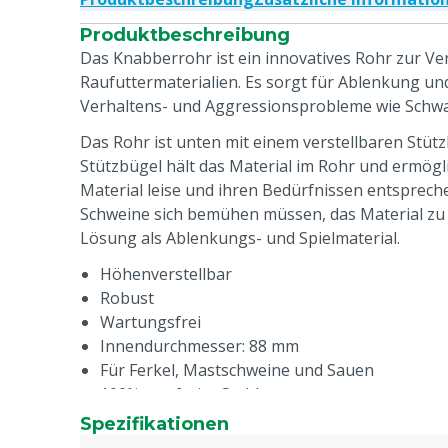
Produktbeschreibung
Das Knabberrohr ist ein innovatives Rohr zur V
Raufuttermaterialien. Es sorgt für Ablenkung un
Verhaltens- und Aggressionsprobleme wie Schw
Das Rohr ist unten mit einem verstellbaren Stütz
Stützbügel hält das Material im Rohr und ermögl
Material leise und ihren Bedürfnissen entsprech
Schweine sich bemühen müssen, das Material zu fr
Lösung als Ablenkungs- und Spielmaterial.
Höhenverstellbar
Robust
Wartungsfrei
Innendurchmesser: 88 mm
Für Ferkel, Mastschweine und Sauen
100% rostfreier Stahl
Ohne Rückplatte
Spezifikationen
Befestigungsmaterial exklusive