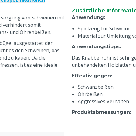
Zusätzliche Informati
ersorgung von Schweinen mit
Anwendung
:
d verhindert somit
Spielzeug für Schweine
anz- und Ohrenbeißen.
Material zur Umleitung v
bügel ausgestattet; der
Anwendungstipps
:
icht es den Schweinen, das
end zu kauen. Da die
Das Knabberrohr ist sehr ge
essen, ist es eine ideale
unbehandelten Holzlatten 
Effektiv gegen
:
Schwanzbeißen
Ohrbeißen
Aggressives Verhalten
Produktabmessungen
:
Innendurchmesser: 88 m
Rohrlänge: 450 mm