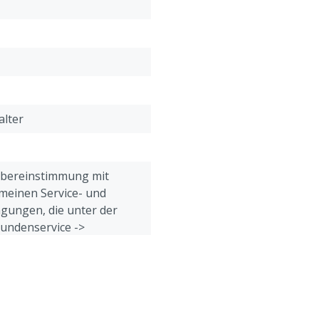
Stützwinkel: 0 - 101,5 mm
alter
Übereinstimmung mit
meinen Service- und
gungen, die unter der
Kundenservice ->
& Retour" am Ende dieser
eführt sind.
Mauer