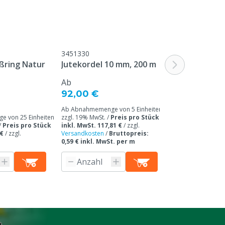
3451330
M3409711
ßring Natur
Jutekordel 10 mm, 200 m
Easyfix-Spiel
Ab
Ab
92,00 €
32,80 €
Ab Abnahmemenge von 5 Einheiten /
Ab Abnahmemenge 
 von 25 Einheiten
zzgl. 19% MwSt. /
Preis pro Stück
/ zzgl. 19% MwSt. 
/
Preis pro Stück
inkl. MwSt. 117,81 €
/
zzgl.
inkl. MwSt. 45,10
 €
/
zzgl.
Versandkosten
/
Bruttopreis:
Versandkosten
0,59 € inkl. MwSt. per m
Produkti
n