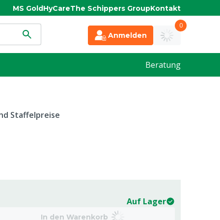
MS Gold
HyCare
The Schippers Group
Kontakt
0
Anmelden
Beratung
d Staffelpreise
Auf Lager
In den Warenkorb