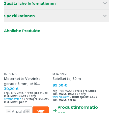
Zusätzliche Informationen
Spezifikationen
Ähnliche Produkte
0709326
M3409983
Meterkette Verzinkt
Spielkette, 30 m
gerade 5 mm, p/10
89,50 €
Meters
30,20 €
zzgl. 19% MwSt. /
Preis pro Stück
zzgl. 19% MwSt. /
Preis pro Stück
inkl. MwSt. 106,51 €
/
zzgl.
inkl. MwSt. 35,94 €
/
zzgl.
Versandkosten
/
Bruttopreis: 3,55 €
Versandkosten
/
Bruttopreis: 3,59 €
inkl. MwSt. per m
inkl. MwSt. per m
Produktinformatio