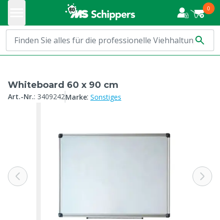
0
Whiteboard 60 x 90 cm
:
Art.-Nr.
:
3409242
Marke
Sonstiges