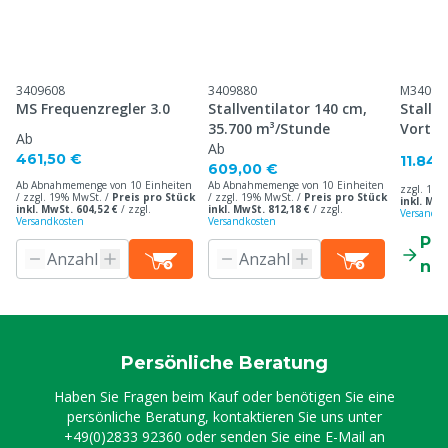
3409608
3409880
M34096
MS Frequenzregler 3.0
Stallventilator 140 cm,
Stallve
35.700 m³/Stunde
Vortei
Ab
Ab
6 Blät
461,50 €
11.848
609,00 €
Ab Abnahmemenge von 10 Einheiten
Ab Abnahmemenge von 10 Einheiten
zzgl. 19%
/ zzgl. 19% MwSt. /
Preis pro Stück
/ zzgl. 19% MwSt. /
Preis pro Stück
inkl. MwS
inkl. MwSt. 604,52 €
/
zzgl.
inkl. MwSt. 812,18 €
/
zzgl.
Versandko
Versandkosten
Versandkosten
Pr
ne
Persönliche Beratung
Haben Sie Fragen beim Kauf oder benötigen Sie eine
persönliche Beratung, kontaktieren Sie uns unter
+49(0)2833 92360
oder senden Sie eine E-Mail an