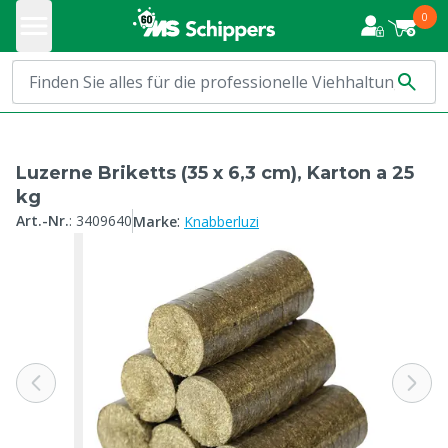
0
Luzerne Briketts (35 x 6,3 cm), Karton a 25
kg
:
Art.-Nr.
:
3409640
Marke
Knabberluzi