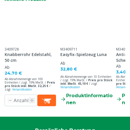
3409728
M3409711
M34097
Knabberrohr Edelstahl,
Easyfix-Spielzeug Luna
Anti-B
50 cm
Schwei
Ab
Ab
Ab
32,80 €
3,40 
24,70 €
Ab Abnahmemenge von 10 Einheiten
Ab Abnah
Ab Abnahmemenge von 100
/ zzgl. 19% MwSt. /
Preis pro Stück
Einheiten
Einheiten / zzgl. 19% MwSt. /
Preis
inkl. MwSt. 45,10 €
/
zzgl.
pro Stück
pro Stück inkl. MwSt. 32,25 €
/
Versandkosten
Versandko
zzgl.
Versandkosten
Produktinformatio
Pr
nen
ne