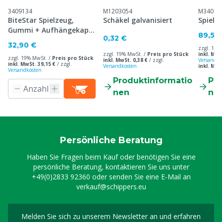
3409134
M1203054
M34099
BiteStar Spielzeug,
Schäkel galvanisiert
Spielk
Gummi + Aufhängekappe
89,50
0,32 €
+ Kette
32,90 €
zzgl. 19%
zzgl. 19% MwSt. /
Preis pro Stück
inkl. MwS
zzgl. 19% MwSt. /
Preis pro Stück
inkl. MwSt. 0,38 €
/
zzgl.
Versandko
inkl. MwSt. 39,15 €
/
zzgl.
Versandkosten
inkl. Mw
Versandkosten
Produktinformatio
Pr
nen
ne
Persönliche Beratung
Haben Sie Fragen beim Kauf oder benötigen Sie eine
persönliche Beratung, kontaktieren Sie uns unter
+49(0)2833 92360
oder senden Sie eine E-Mail an
verkauf@schippers.eu
Melden Sie sich zu unserem Newsletter an und erfahren
Melden Sie sich für uns