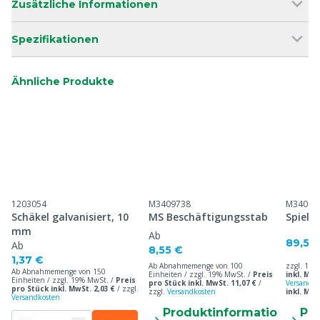
Zusätzliche Informationen
Spezifikationen
Ähnliche Produkte
1203054
M3409738
M34099
Schäkel galvanisiert, 10
MS Beschäftigungsstab
Spielk
mm
Ab
89,50
Ab
8,55 €
1,37 €
Ab Abnahmemenge von 100
zzgl. 19%
Ab Abnahmemenge von 150
Einheiten / zzgl. 19% MwSt. /
Preis
inkl. MwS
Einheiten / zzgl. 19% MwSt. /
Preis
pro Stück inkl. MwSt. 11,07 €
/
Versandko
pro Stück inkl. MwSt. 2,03 €
/
zzgl.
zzgl.
Versandkosten
inkl. Mw
Versandkosten
Produktinformatio
Pr