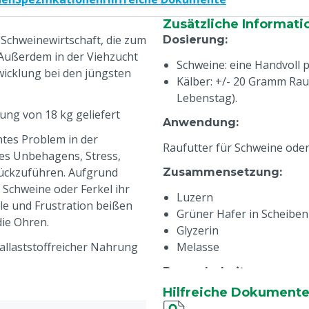
Zusätzliche Informati
 Schweinewirtschaft, die zum
Dosierung
:
Außerdem in der Viehzucht
Schweine: eine Handvoll 
icklung bei den jüngsten
Kälber: +/- 20 Gramm Rau
Lebenstag).
ung von 18 kg geliefert
Anwendung
:
tes Problem in der
Raufutter für Schweine oder
des Unbehagens, Stress,
rückzuführen. Aufgrund
Zusammensetzung
:
Schweine oder Ferkel ihr
Luzern
ile und Frustration beißen
Grüner Hafer in Scheiben
die Ohren.
Glyzerin
llaststoffreicher Nahrung
Melasse
Besonderheiten
:
uzerne, die bei höheren
Hilfreiche Dokument
Haltbarkeit: 1 Jahr ab dem
st.