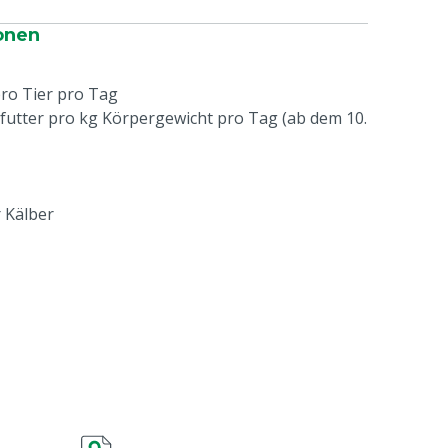
onen
pro Tier pro Tag
futter pro kg Körpergewicht pro Tag (ab dem 10.
 Kälber
e
 Produktionsdatum bei trockener Lagerung