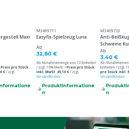
ach dem
M3409711
M3409720
atum
rgestell Maxi
Easyfix-Spielzeug Luna
Anti-Beißkug
Schweine Ku
Ab
Ab
32,80 €
3,40 €
Ab Abnahmemenge von 10 Einheiten
Ab Abnahmemeng
/
Preis pro Stück
/ zzgl. 19% MwSt. /
Preis pro Stück
Einheiten / zzgl. 
0 €
/
zzgl.
inkl. MwSt. 45,10 €
/
zzgl.
pro Stück inkl. 
Versandkosten
Versandkosten
informatione
Produktinformatione
Produkti
n
n