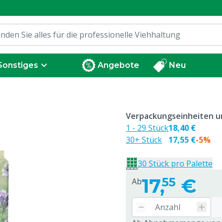
Sonstiges
Angebote
Neu
Verpackungseinheiten un
1 - 29 Stück
18,40 €
30+ Stück
17,55 €
-5%
30 Stück pro Palette
17,
€
55
Ab