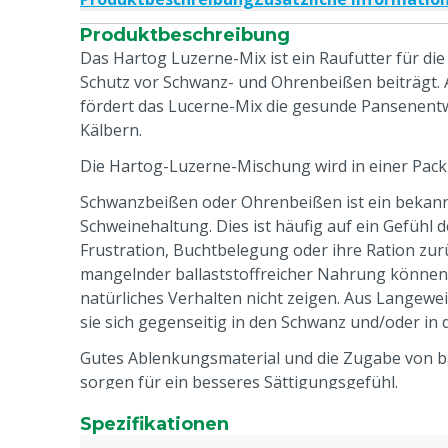
Produktbeschreibung
Das Hartog Luzerne-Mix ist ein Raufutter für die
Schutz vor Schwanz- und Ohrenbeißen beiträgt. 
fördert das Lucerne-Mix die gesunde Pansenentw
Kälbern.
Die Hartog-Luzerne-Mischung wird in einer Pack
Schwanzbeißen oder Ohrenbeißen ist ein bekann
Schweinehaltung. Dies ist häufig auf ein Gefühl 
Frustration, Buchtbelegung oder ihre Ration zu
mangelnder ballaststoffreicher Nahrung können 
natürliches Verhalten nicht zeigen. Aus Langewe
sie sich gegenseitig in den Schwanz und/oder in 
Gutes Ablenkungsmaterial und die Zugabe von ba
sorgen für ein besseres Sättigungsgefühl.
Hartog Luzerne ist eine künstlich getrocknete L
Spezifikationen
Temperaturen erhitzt wurde und daher keimfrei i