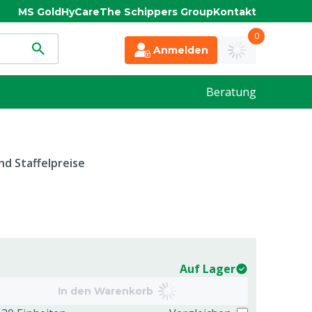
MS Gold
HyCare
The Schippers Group
Kontakt
0
Anmelden
Beratung
d Staffelpreise
Auf Lager
In den Warenkorb