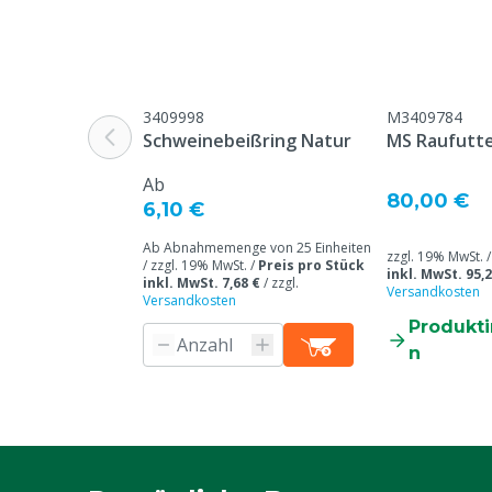
Tierartenspezifisch
Kälber
Inhalt
20 kg
Haltbarkeitsdauer
12 Monate, N
3409998
M3409784
Produktionsd
Schweinebeißring Natur
MS Raufutte
Ab
80,00 €
6,10 €
Ab Abnahmemenge von 25 Einheiten
zzgl. 19% MwSt. 
/ zzgl. 19% MwSt. /
Preis pro Stück
inkl. MwSt. 95,2
inkl. MwSt. 7,68 €
/
zzgl.
Versandkosten
Versandkosten
Produkt
n