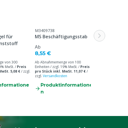
M3409738
el für
MS Beschäftigungsstab
nststoff
Ab
8,55 €
e von 300
Ab Abnahmemenge von 100
19% MwSt. /
Preis
Einheiten / zzgl. 19% MwSt. /
Preis
MwSt. 5,08 €
/
zzgl.
pro Stück inkl. MwSt. 11,07 €
/
zzgl.
Versandkosten
nformatione
Produktinformatione
n