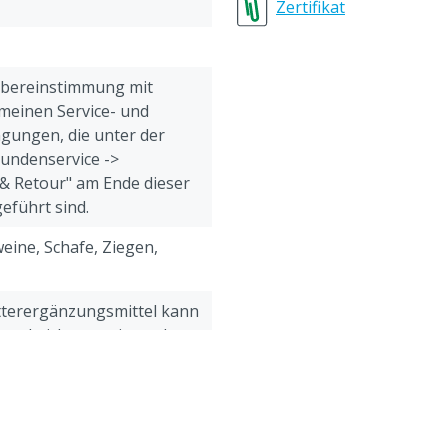
Zertifikat
chweinen
ng bei Kälbern
Übereinstimmung mit
meinen Service- und
gungen, die unter der
Kundenservice ->
& Retour" am Ende dieser
eführt sind.
eine, Schafe, Ziegen,
tterergänzungsmittel kann
and nicht storniert oder
erden.
erfügbar, Kaubar, Sauber,
bar, Faserreich, Sicher