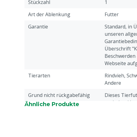
Stückzahl
1
Zeitvertreib für Schweine
Art der Ablenkung
Futter
Hilft gegen Schwanz- und Ohrenbeißen bei S
Zur Förderung der gesunden Pansenentwicklu
Garantie
Standard, in 
Futter mit hohem Rohfaseranteil
unseren allge
Einfache Aufnahme
Garantiebedin
Gute Verdauung
Überschrift "
Verbessert die Darmfunktion
Beschwerden 
Webseite aufg
Tierarten
Rindvieh, Schw
Andere
Grund nicht rückgabefähig
Dieses Tierfu
nach dem Vers
Ähnliche Produkte
retourniert w
Merkmale der Ablenkung
Zugänglich, V
Abbaubar, Ess