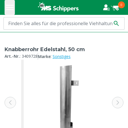
0
Knabberrohr Edelstahl, 50 cm
:
Art.-Nr.
:
3409728
Marke
Sonstiges