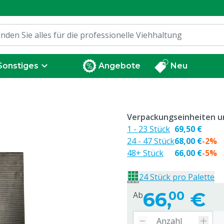
Sonstiges
Angebote
Neu
Verpackungseinheiten un
1 - 23 Stück
69,50 €
24 - 47 Stück
68,00 €
-2%
48+ Stück
66,00 €
-5%
24 Stück pro Palette
66,
€
00
Ab