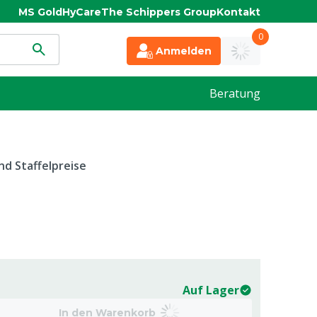
MS Gold
HyCare
The Schippers Group
Kontakt
0
Anmelden
Beratung
d Staffelpreise
Auf Lager
In den Warenkorb