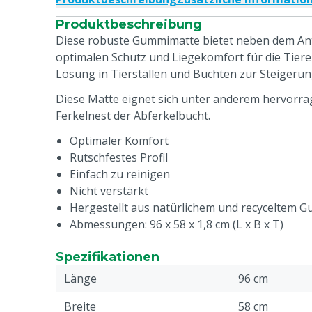
Produktbeschreibung
Diese robuste Gummimatte bietet neben dem Ant
optimalen Schutz und Liegekomfort für die Tiere 
Lösung in Tierställen und Buchten zur Steigerun
Diese Matte eignet sich unter anderem hervorra
Ferkelnest der Abferkelbucht.
Optimaler Komfort
Rutschfestes Profil
Einfach zu reinigen
Nicht verstärkt
Hergestellt aus natürlichem und recyceltem 
Abmessungen: 96 x 58 x 1,8 cm (L x B x T)
Spezifikationen
Länge
96 cm
Breite
58 cm