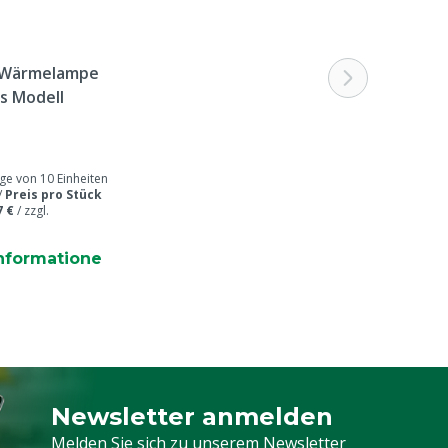
s Modell
 von 10 Einheiten
/
Preis pro Stück
7 €
/
zzgl.
nformatione
Newsletter anmelden
Melden Sie sich für unseren Newsletter a
Melden Sie sich zu unserem Newsletter