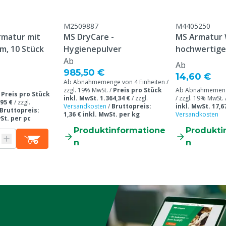
M2509887
M4405250
rmatur mit
MS DryCare -
MS Armatur Wärmelampe
 m, 10 Stück
Hygienepulver
hochwertige
Ab
Ab
985,50 €
14,60 €
Ab Abnahmemenge von 4 Einheiten /
zzgl. 19% MwSt. /
Preis pro Stück
Ab Abnahmemenge
/
Preis pro Stück
inkl. MwSt. 1.364,34 €
/
zzgl.
/ zzgl. 19% MwSt. 
,95 €
/
zzgl.
Versandkosten
/
Bruttopreis:
inkl. MwSt. 17,6
Bruttopreis:
1,36 € inkl. MwSt. per kg
Versandkosten
wSt. per pc
Produktinformatione
Produkti
n
n