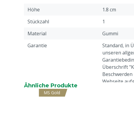
Höhe
1.8 cm
Stückzahl
1
Material
Gummi
Garantie
Standard, in 
unseren allge
Garantiebedin
Überschrift "
Beschwerden 
Webseite aufg
Ähnliche Produkte
MS Gold
Gewicht
15.5 kg
Tierarten
Schweine
Farbe
Schwarz